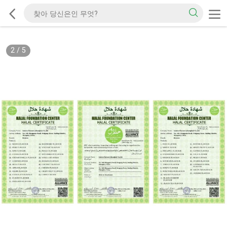
2
/
5