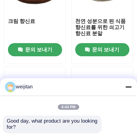
우리에 대하여
크림 향신료
천연 성분으로 된 식품
향신료를 위한 쇠고기
향신료 분말
공장 여행
문의 보내기
문의 보내기
품질 관리
연락주세요
weijitan
인용문을 요구하세요
6:44 PM
맛있는 맛
Good day, what product are you looking 
for?
맛있는 BBQ 향신료 가
천연 및 안전 크림 향신
음료 맛
루 와 자연적 인 크래브
료 파우더와 바닐린