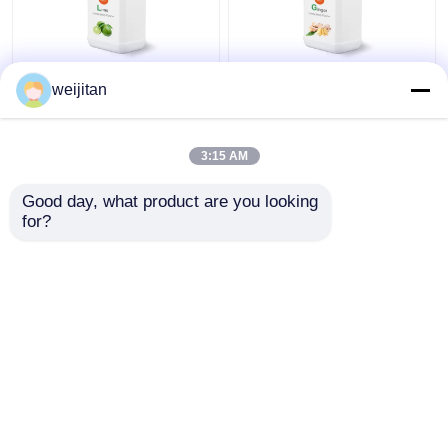
베이커리 산업 감자 제
진저 맛 과자 맛 과자 액
weijitan
조품에 사용되는 라임
체 찌꺼기 향신한 신선
맛
한 향
3:15 AM
최고의 가격
최고의 가격
Good day, what product are you looking 
for?
연락처
연락처
더 많은 것을 전망하십시
오
홈
사이트맵
연락처
Desktop Site
사이트맵
개인정보 보호 정책