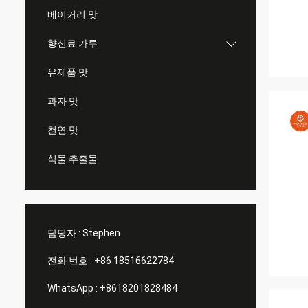
베이커리 맛
향신료 가루
유제품 맛
과자 맛
천연 맛
식물 추출물
담당자 :
Stephen
전화 번호 :
+86 18516622784
WhatsApp :
+8618201828484