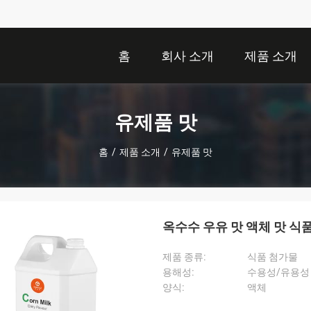
홈
회사 소개
제품 소개
유제품 맛
홈
/
제품 소개
/
유제품 맛
옥수수 우유 맛 액체 맛 식품
제품 종류:
식품 첨가물
용해성:
수용성/유용성
양식:
액체