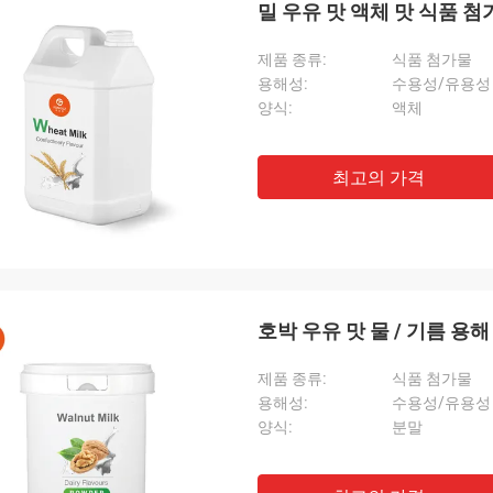
밀 우유 맛 액체 맛 식품 첨
제품 종류:
식품 첨가물
용해성:
수용성/유용성
양식:
액체
최고의 가격
호박 우유 맛 물 / 기름 용해
제품 종류:
식품 첨가물
용해성:
수용성/유용성
양식:
분말