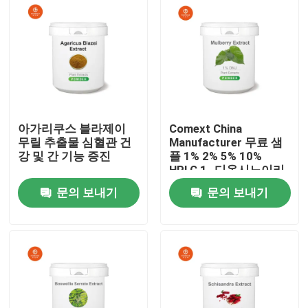
아가리쿠스 블라제이
Comext China
무릴 추출물 심혈관 건
Manufacturer 무료 샘
강 및 간 기능 증진
플 1% 2% 5% 10%
HPLC 1- 디옥시노이리
미신 Dnj 분말 폴리사카
문의 보내기
문의 보내기
라이드 모루스 알바 흰
색 무화과 잎 추출물 혈
집
당
제품
화면