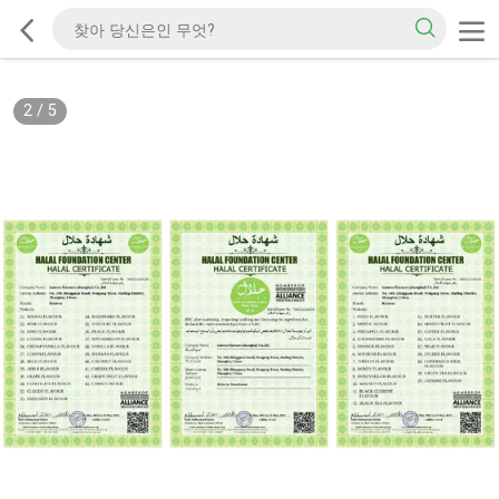
2
/
5