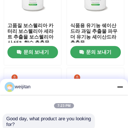
우리에 대하여
고품질 보스웰리아 카
식품용 유기농 쉐이산
터리 보스웰리아 세라
드라 과일 추출물 파우
공장 여행
트 추출물 보스웰리아
더 유기농 셰이산드라
산 65% 향수 추출물
추출물
문의 보내기
문의 보내기
품질 관리
연락주세요
weijitan
인용문을 요구하세요
7:23 PM
맛있는 맛
Good day, what product are you looking 
for?
음료 맛
천연 순수 보충제 비르
Comext 제조업자 고품